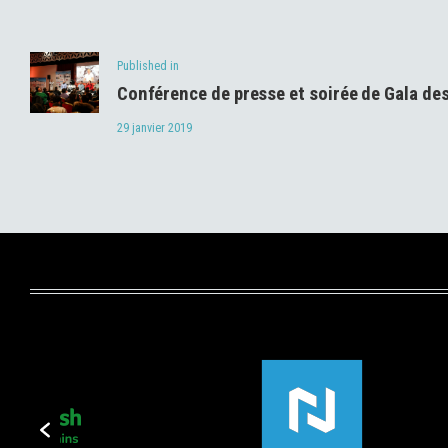
de
Previous
Published in
l’article
Conférence de presse et soirée de Gala de
post:
29 janvier 2019