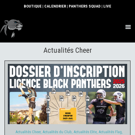
BOUTIQUE
|
CALENDRIER
|
PANTHERS SQUAD
|
LIVE
ACTUS
Actualités Cheer
SECTIONS
CLUB
COMMUNAUTÉ
PARTENAIRES
CONTACT
Actualités Cheer
Actualités du Club
Actualités Elite
Actualités
Flag
Actualités Jeunes
25 juillet 2025
Actualités Cheer
,
Actualités du Club
,
Actualités Elite
,
Actualités Flag
,