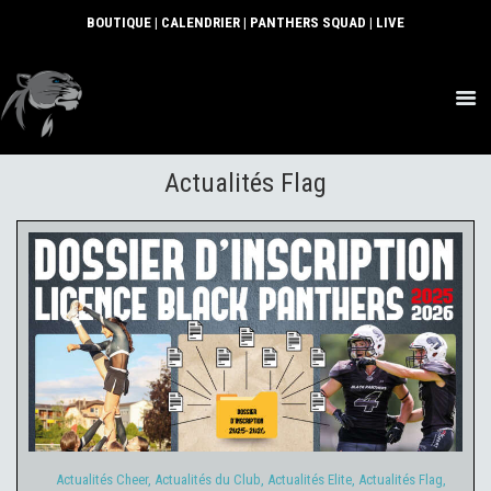
BOUTIQUE
|
CALENDRIER
|
PANTHERS SQUAD
|
LIVE
ACTUS
Actualités Flag
SECTIONS
CLUB
COMMUNAUTÉ
PARTENAIRES
CONTACT
Actualités Cheer
Actualités du Club
Actualités Elite
Actualités
Flag
Actualités Jeunes
25 juillet 2025
Actualités Cheer
,
Actualités du Club
,
Actualités Elite
,
Actualités Flag
,