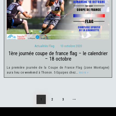
Actualités Flag
13 octobre 2020
Actualités Flag
13 octobre 2020
1ère journée coupe de france flag – le calendrier
– 18 octobre
La première journée de la Coupe de France Flag (zone Montagne)
aura lieu ce weekend à Thonon. 5 Equipes chez…
more »
Navigation
PAGE
1
PAGE
2
PAGE
3
>
des
articles