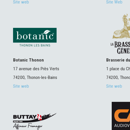
Site web
Site Web
Botanic Thonon
Brasserie d
17 avenue des Près Verts
1 place du C
74200, Thonon-les-Bains
74200, Thono
Site web
Site web