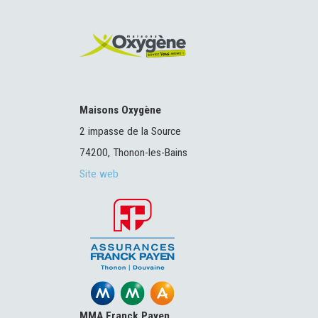
Maisons Oxygène
2 impasse de la Source
74200, Thonon-les-Bains
Site web
MMA Franck Payen