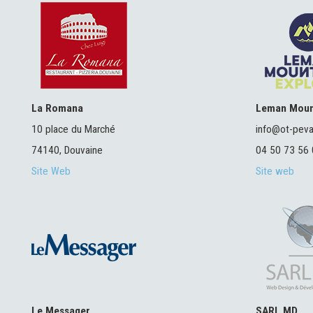
La Romana
Leman Mount
10 place du Marché
info@ot-pev
74140, Douvaine
04 50 73 56
Site Web
Site web
Le Messager
SARL MD