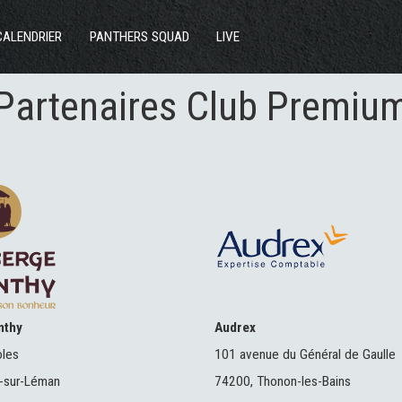
ACTUS
CALENDRIER
PANTHERS SQUAD
LIVE
SECTIONS
Partenaires Club Premiu
CLUB
COMMUNAUTÉ
PARTENAIRES
CONTACT
nthy
Audrex
oles
101 avenue du Général de Gaulle
-sur-Léman
74200, Thonon-les-Bains