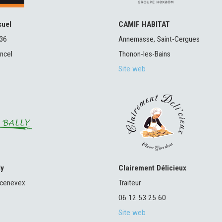
suel
CAMIF HABITAT
 36
Annemasse, Saint-Cergues
ncel
Thonon-les-Bains
Site web
ly
Clairement Délicieux
xcenevex
Traiteur
06 12 53 25 60
Site web