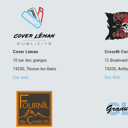
Cover Léman
Crossfit Cor
10 rue des granges
12 Boulevard 
74200, Thonon-les-Bains
74200, Anthy
Site web
Site Web