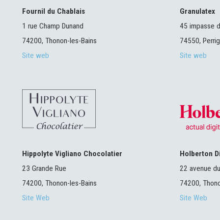
Fournil du Chablais
Granulatex
1 rue Champ Dunand
45 impasse d
74200, Thonon-les-Bains
74550, Perrig
Site web
Site web
Hippolyte Vigliano Chocolatier
Holberton Di
23 Grande Rue
22 avenue du
74200, Thonon-les-Bains
74200, Thono
Site Web
Site Web