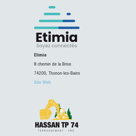
Etimia
8 chemin de la Brise
74200, Thonon-les-Bains
Site Web