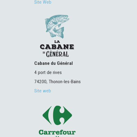
Site Web
Cabane du Général
4 port de rives
74200, Thonon-les-Bains
Site web