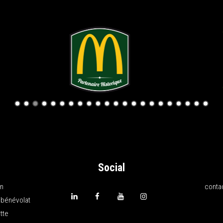
Social
on
conta
 bénévolat
tte