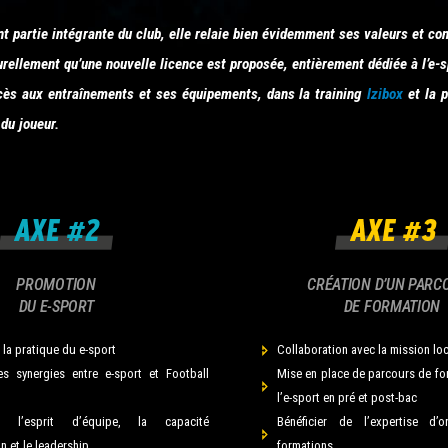
ant partie intégrante du club, elle relaie bien évidemment ses valeurs et co
urellement qu’une nouvelle licence est proposée, entièrement dédiée à l’e-s
ccès aux entraînements et ses équipements, dans la training
lzibox
et la p
 du joueur.
PROMOTION
CRÉATION D’UN PARC
DU E-SPORT
DE FORMATION
la pratique du e-sport
Collaboration avec la mission lo
les synergies entre e-sport et Football
Mise en place de parcours de fo
l’e-sport en pré et post-bac
r l’esprit d’équipe, la capacité
Bénéficier de l’expertise d’
n et le leadership
formations