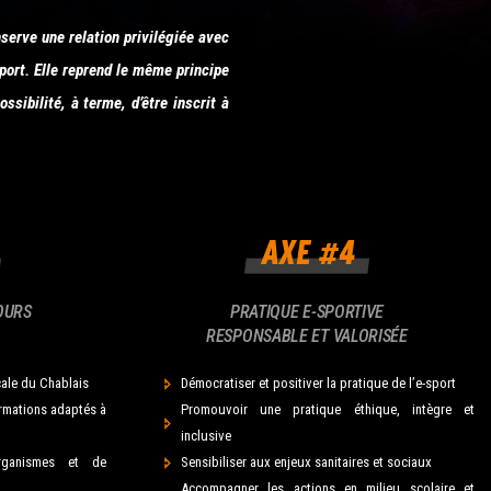
nserve une relation privilégiée avec
port. Elle reprend le même principe
ossibilité, à terme, d’être inscrit à
OURS
PRATIQUE E-SPORTIVE
RESPONSABLE ET VALORISÉE
cale du Chablais
Démocratiser et positiver la pratique de l’e-sport
rmations adaptés à
Promouvoir une pratique éthique, intègre et
inclusive
organismes et de
Sensibiliser aux enjeux sanitaires et sociaux
Accompagner les actions en milieu scolaire et