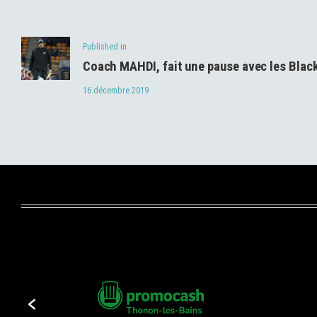
de
Previous
Published in
l’article
Coach MAHDI, fait une pause avec les Bla
post:
16 décembre 2019