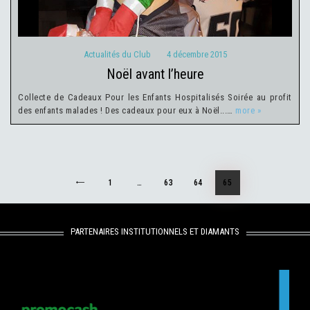
Actualités du Club
4 décembre 2015
noël avant l’heure
Collecte de Cadeaux Pour les Enfants Hospitalisés Soirée au profit
des enfants malades ! Des cadeaux pour eux à Noël...…
more »
Navigation
PAGE
1
…
<
PAGE
63
PAGE
64
PAGE
65
des
articles
PARTENAIRES INSTITUTIONNELS ET DIAMANTS