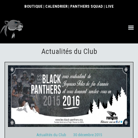
BOUTIQUE
|
CALENDRIER
|
PANTHERS SQUAD
|
LIVE
ACTUS
Actualités du Club
SECTIONS
CLUB
COMMUNAUTÉ
PARTENAIRES
CONTACT
Actualités du Club
30 décembre 2015
Actualités du Club
30 décembre 2015