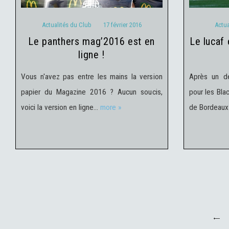
Actualités du Club
17 février 2016
Actua
le panthers mag’2016 est en
le lucaf en amical ce vendredi à
ligne !
Vous n'avez pas entre les mains la version
Après un d
papier du Magazine 2016 ? Aucun soucis,
pour les Blac
voici la version en ligne…
more »
de Bordeaux 
Navigation