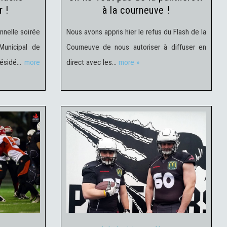
 !
à la courneuve !
onnelle soirée
Nous avons appris hier le refus du Flash de la
Municipal de
Courneuve de nous autoriser à diffuser en
résidé…
more
direct avec les…
more »
Actualités du Club
18 février
 2016
2016