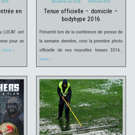
r 2016
Actualités du Club
18 février 2016
tenue officielle – domicile –
bodyhype 2016
du LUCAF ont
Présenté lors de la conférence de presse de
onon pour un
la semaine dernière, voici la première photo
…
more »
officielle de nos nouvelles tenues 2016…
more »
ités
Actualités Elite
12 février 2016