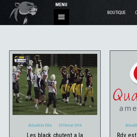
MENU
BOUTIQUE
Act
Actualités Elite
29 février 2016
Actualités Elite
29 février 2016
Actuali
les black chutent a la
rdv est donné au quarterback