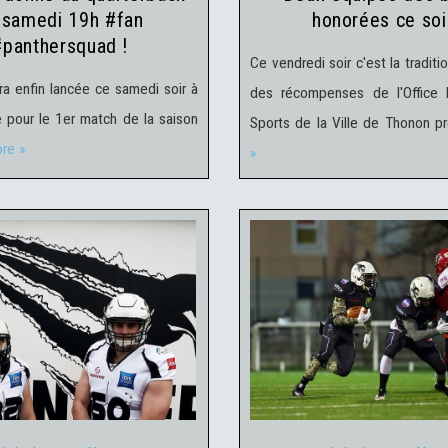
 samedi 19h #fan
honorées ce soir
#panthersquad !
Ce vendredi soir c'est la traditi
ra enfin lancée ce samedi soir à
des récompenses de l'Office 
 pour le 1er match de la saison
Sports de la Ville de Thonon p
re »
»
alités Elite
23 février 2016
Actualités Elite
22 février