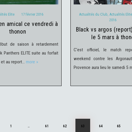
lités Elite
17 février 2016
Actualités du Club
,
Actualités Elite
2016
black vs argos (report) se sera
thonon
le 5 mars à tho
ébut de saison à retardement
C'est officiel, le match re
k Panthers ELITE suite au forfait
weekend contre les Argonaut
et au report…
more »
Provence aura lieu le samedi 5 
PAGE
1
<
…
PAGE
61
PAGE
62
PAGE
63
PAGE
64
PAGE
65