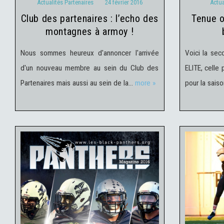
Actualités Partenaires
24 février 2016
Actua
club des partenaires : l’echo des
tenue officielle – extérieur –
montagnes à armoy !
Nous sommes heureux d'annoncer l'arrivée
Voici la sec
d'un nouveau membre au sein du Club des
ELITE, celle
Partenaires mais aussi au sein de la…
more »
pour la sais
Actualités du Club
17 février
Actu
2016