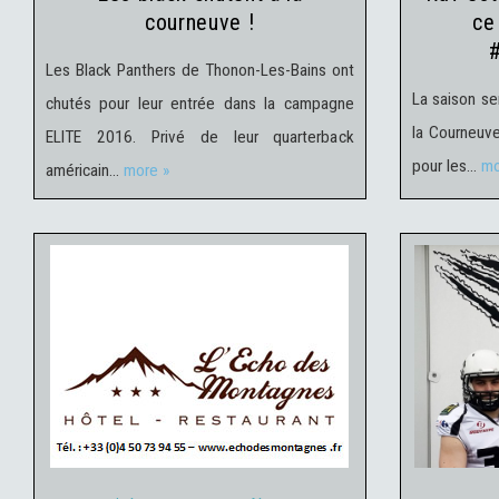
courneuve !
ce
Les Black Panthers de Thonon-Les-Bains ont
La saison se
chutés pour leur entrée dans la campagne
la Courneuve
ELITE 2016. Privé de leur quarterback
pour les…
mo
américain…
more »
Actualités Partenaires
24
Actu
février 2016