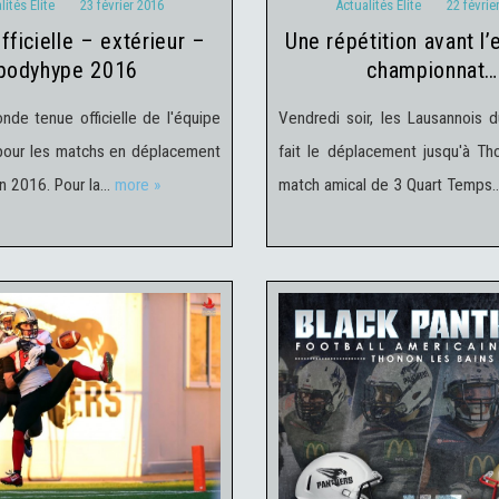
lités Elite
23 février 2016
Actualités Elite
22 févrie
une répétition avant l’entrée en
bodyhype 2016
championnat…
onde tenue officielle de l'équipe
Vendredi soir, les Lausannois 
 pour les matchs en déplacement
fait le déplacement jusqu'à Th
on 2016. Pour la…
more »
match amical de 3 Quart Temps
Actualités du Club
Actual
alités Elite
17 février 2016
Elite
15 février 2016