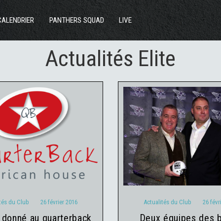
ACTUS
CALENDRIER
PANTHERS SQUAD
LIVE
SECTIONS
Actualités Elite
CLUB
COMMUNAUTÉ
PARTENAIRES
CONTACT
ualités du Club
26 février
Actualités du Club
26 fé
2016
2016
tés du Club
26 février 2016
Actualités du Club
26 févr
deux équipes des blacks