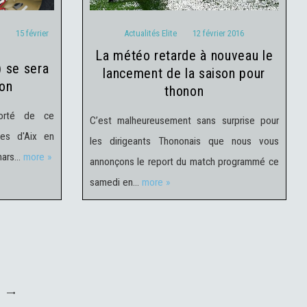
15 février
Actualités Elite
12 février 2016
la météo retarde à nouveau le
lancement de la saison pour
non
thonon
porté de ce
C’est malheureusement sans surprise pour
es d'Aix en
les dirigeants Thononais que nous vous
mars…
more »
annonçons le report du match programmé ce
samedi en…
more »
>