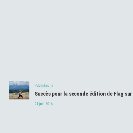
Navigation
de
Previous
Published in
l’article
Succès pour la seconde édition de Flag su
post:
21 juin 2016