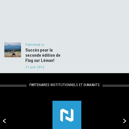
Navigation
de
Published in
Previous
l’article
Succès pour la
post:
seconde édition de
Flag sur Léman!
21 juin 2016
PARTENAIRES INSTITUTIONNELS ET DIAMANTS