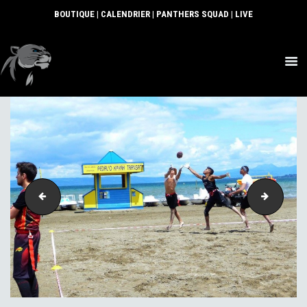
BOUTIQUE
|
CALENDRIER
|
PANTHERS SQUAD
|
LIVE
ACTUS
SECTIONS
CLUB
COMMUNAUTÉ
PARTENAIRES
CONTACT
13458789_10153940547533423_1409674410350953697_o
1347519