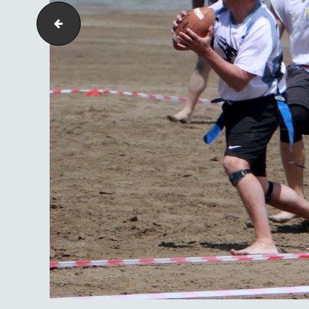
13443113_10153940548373423_6208536118016705954_