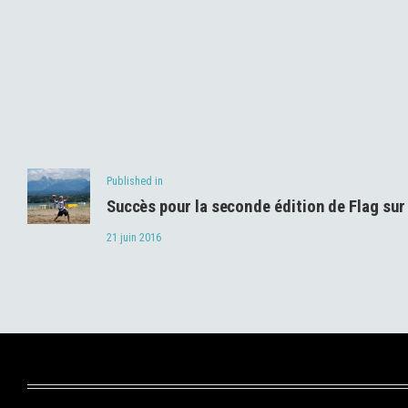
Navigation
de
Previous
Published in
l’article
Succès pour la seconde édition de Flag su
post:
21 juin 2016