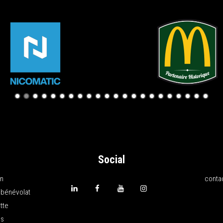
Social
on
conta
 bénévolat
tte
ns