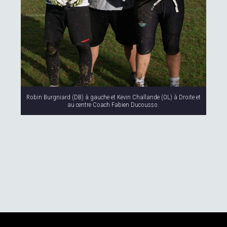
Robin Burgniard (DB) à gauche et Kevin Challande (OL) à Droite et
au centre Coach Fabien Ducousso.