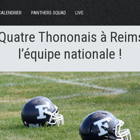
ACTUS
CALENDRIER
PANTHERS SQUAD
LIVE
SECTIONS
 Quatre Thononais à Reim
CLUB
l’équipe nationale !
COMMUNAUTÉ
PARTENAIRES
CONTACT