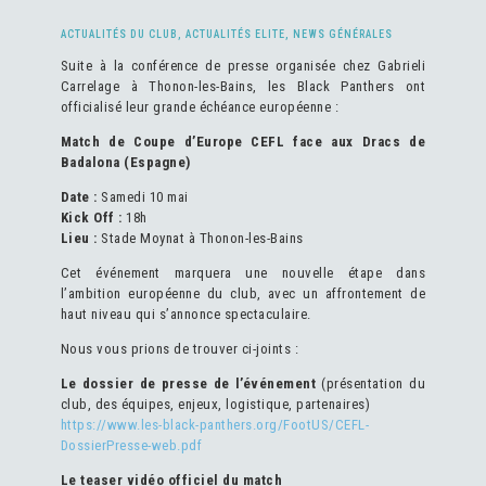
ACTUALITÉS DU CLUB
,
ACTUALITÉS ELITE
,
NEWS GÉNÉRALES
Suite à la conférence de presse organisée chez Gabrieli
Carrelage à Thonon-les-Bains, les Black Panthers ont
officialisé leur grande échéance européenne :
Match de Coupe d’Europe CEFL face aux Dracs de
Badalona (Espagne)
Date :
Samedi 10 mai
Kick Off :
18h
Lieu :
Stade Moynat à Thonon-les-Bains
Cet événement marquera une nouvelle étape dans
l’ambition européenne du club, avec un affrontement de
haut niveau qui s’annonce spectaculaire.
Nous vous prions de trouver ci-joints :
Le dossier de presse de l’événement
(présentation du
club, des équipes, enjeux, logistique, partenaires)
https://www.les-black-panthers.org/FootUS/CEFL-
DossierPresse-web.pdf
Le teaser vidéo officiel du match