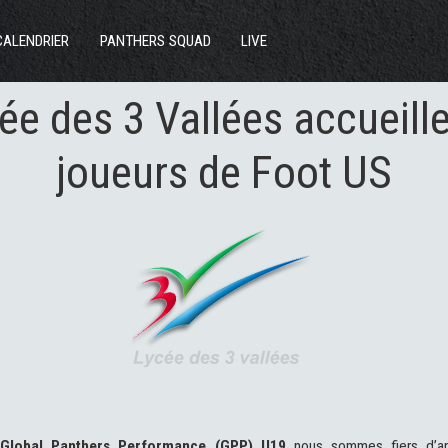
ACTUS
CALENDRIER
PANTHERS SQUAD
LIVE
SECTIONS
ée des 3 Vallées accueill
CLUB
joueurs de Foot US
COMMUNAUTÉ
PARTENAIRES
CONTACT
u
Global Panthers Performance (GPP) U19
nous sommes fiers d’an