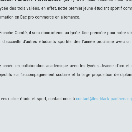
lycée des trois vallées, en effet, notre premier jeune étudiant sportif co
rmation en Bac pro commerce en alternance.
Franche-Comté, il sera donc interne au lycée. Une première pour notre st
 d’accueillir d’autres étudiants sportifs dès l’année prochaine avec u
 année en collaboration académique avec les lycées Jeanne d’arc et 
bjectifs sur l’accompagnement scolaire et la large proposition de diplô
tu veux allier étude et sport, contact nous à
contact@les-black-panthers.o