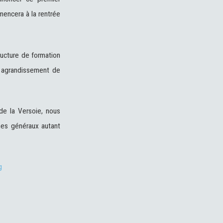
mmencera à la rentrée
ructure de formation
n agrandissement de
de la Versoie, nous
mes généraux autant
rg