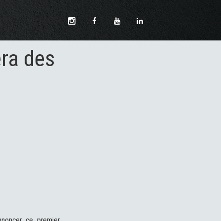
era des
noncer ce premier