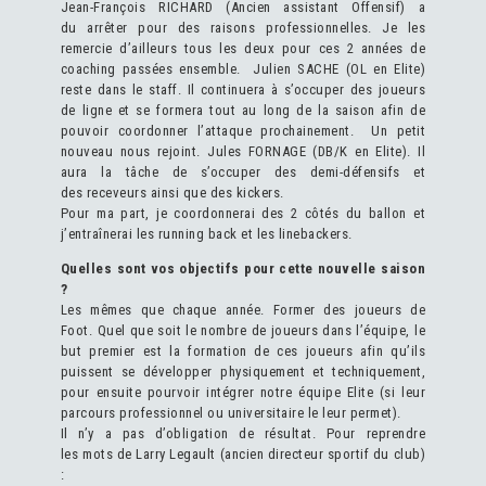
Jean-François RICHARD (Ancien assistant Offensif) a
du arrêter pour des raisons professionnelles. Je les
remercie d’ailleurs tous les deux pour ces 2 années de
coaching passées ensemble. Julien SACHE (OL en Elite)
reste dans le staff. Il continuera à s’occuper des joueurs
de ligne et se formera tout au long de la saison afin de
pouvoir coordonner l’attaque prochainement. Un petit
nouveau nous rejoint. Jules FORNAGE (DB/K en Elite). Il
aura la tâche de s’occuper des demi-défensifs et
des receveurs ainsi que des kickers.
Pour ma part, je coordonnerai des 2 côtés du ballon et
j’entraînerai les running back et les linebackers.
Quelles sont vos objectifs pour cette nouvelle saison
?
Les mêmes que chaque année. Former des joueurs de
Foot. Quel que soit le nombre de joueurs dans l’équipe, le
but premier est la formation de ces joueurs afin qu’ils
puissent se développer physiquement et techniquement,
pour ensuite pourvoir intégrer notre équipe Elite (si leur
parcours professionnel ou universitaire le leur permet).
Il n’y a pas d’obligation de résultat. Pour reprendre
les mots de Larry Legault (ancien directeur sportif du club)
: