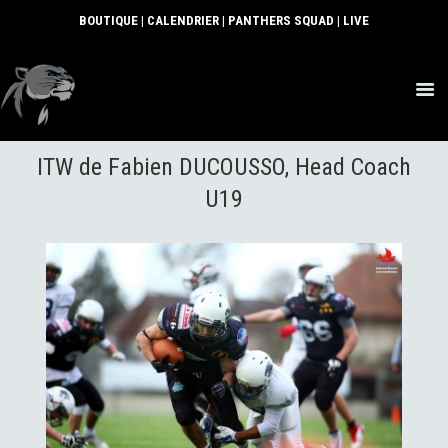
BOUTIQUE
|
CALENDRIER
|
PANTHERS SQUAD
|
LIVE
ACTUS
ITW de Fabien DUCOUSSO, Head Coach
SECTIONS
CLUB
U19
COMMUNAUTÉ
PARTENAIRES
CONTACT