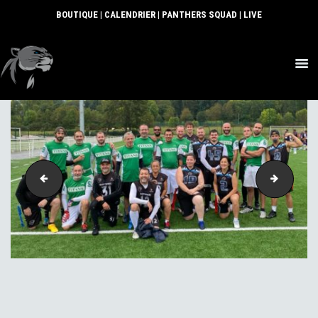
BOUTIQUE
|
CALENDRIER
|
PANTHERS SQUAD
|
LIVE
ACTUS
SECTIONS
CLUB
COMMUNAUTÉ
PARTENAIRES
IMG-20210927-WA0013
IMG-202
CONTACT