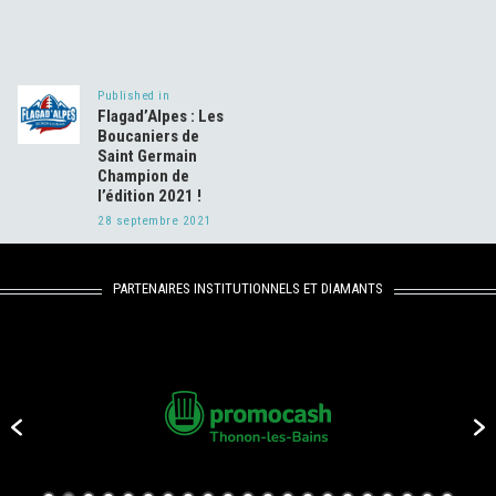
Navigation
de
Published in
Previous
l’article
Flagad’Alpes : Les
post:
Boucaniers de
Saint Germain
Champion de
l’édition 2021 !
28 septembre 2021
PARTENAIRES INSTITUTIONNELS ET DIAMANTS