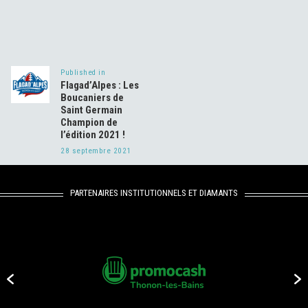
Navigation
de
Published in
Previous
l’article
Flagad’Alpes : Les
post:
Boucaniers de
Saint Germain
Champion de
l’édition 2021 !
28 septembre 2021
PARTENAIRES INSTITUTIONNELS ET DIAMANTS