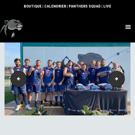
BOUTIQUE
|
CALENDRIER
|
PANTHERS SQUAD
|
LIVE
ACTUS
SECTIONS
CLUB
COMMUNAUTÉ
PARTENAIRES
IMG-20210927-WA0009
IMG-202
CONTACT