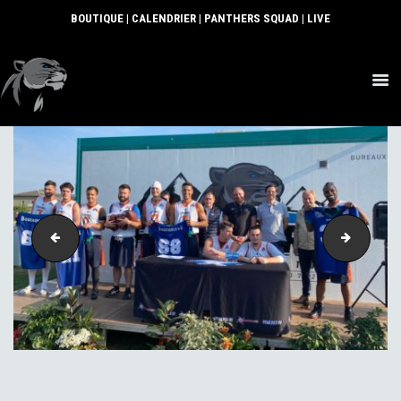
BOUTIQUE
|
CALENDRIER
|
PANTHERS SQUAD
|
LIVE
ACTUS
SECTIONS
CLUB
COMMUNAUTÉ
PARTENAIRES
IMG-20210927-WA0014
IMG-202
CONTACT