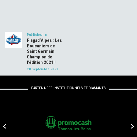
Navigation
de
Published in
Previous
l’article
Flagad’Alpes : Les
post:
Boucaniers de
Saint Germain
Champion de
l’édition 2021 !
28 septembre 2021
PARTENAIRES INSTITUTIONNELS ET DIAMANTS