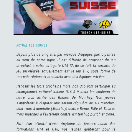
ACTUALITÉS JEUNES
Depuis plus de cinq
ans, par manque d’équipes participantes
au sein de notre ligue,
il est difficile de
proposer du jeu
structuré à notre catégorie U16-17; de ce fait, la variante de
jeu privilégiée actuelle
ment
est le jeu à 7, sous forme de
tournois régionaux
mensuels
avec des équipes mixées.
Pendant les trois prochains mois, nos U16 vont participer au
championnat national
suisse
U16 à 9 sous les couleurs de
notre club affilié
des
Rhinos de Monthey. Nos jeunes
s’apprêtent à disputer une saison régulière de six matches,
dont trois à domicile (Monthey) contre Berne, Bâle et Thun et
trois matches à l’extérieur
contre
Winterthur, Zurich et Coire.
Fort d’un effectif d’une vingtaine de joueurs issus des
formations U14 et U16, nos jeunes goûteront pour la