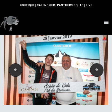
BOUTIQUE
|
CALENDRIER
|
PANTHERS SQUAD
|
LIVE
ACTUS
SECTIONS
CLUB
COMMUNAUTÉ
PARTENAIRES
CONTACT
346-2
004-3