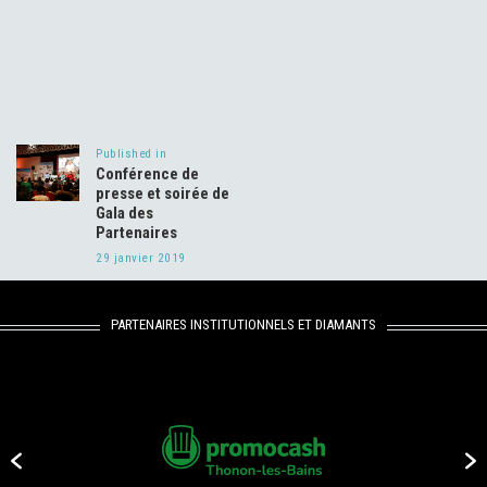
Navigation
de
Published in
Previous
l’article
Conférence de
post:
presse et soirée de
Gala des
Partenaires
29 janvier 2019
PARTENAIRES INSTITUTIONNELS ET DIAMANTS