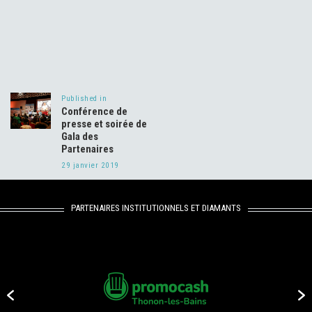
Navigation
de
Published in
Previous
l’article
Conférence de
post:
presse et soirée de
Gala des
Partenaires
29 janvier 2019
PARTENAIRES INSTITUTIONNELS ET DIAMANTS