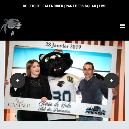
BOUTIQUE
|
CALENDRIER
|
PANTHERS SQUAD
|
LIVE
ACTUS
SECTIONS
CLUB
COMMUNAUTÉ
PARTENAIRES
CONTACT
309-2
316-2