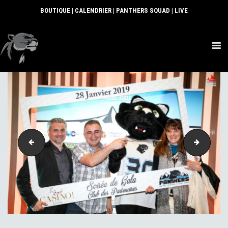
BOUTIQUE
|
CALENDRIER
|
PANTHERS SQUAD
|
LIVE
ACTUS
SECTIONS
CLUB
COMMUNAUTÉ
PARTENAIRES
CONTACT
257-2
267-2