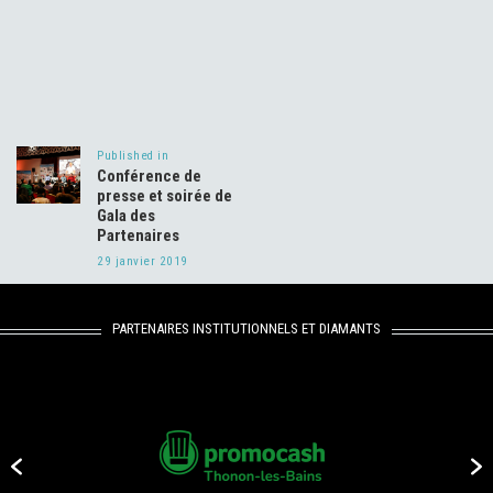
Navigation
de
Published in
Previous
l’article
Conférence de
post:
presse et soirée de
Gala des
Partenaires
29 janvier 2019
PARTENAIRES INSTITUTIONNELS ET DIAMANTS