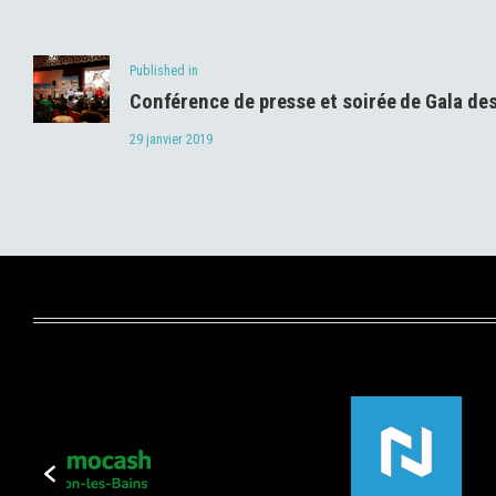
de
Previous
Published in
l’article
Conférence de presse et soirée de Gala de
post:
29 janvier 2019