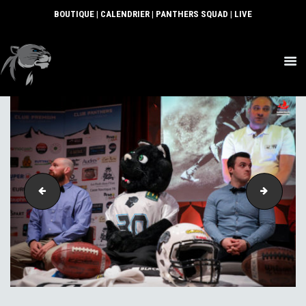
BOUTIQUE
|
CALENDRIER
|
PANTHERS SQUAD
|
LIVE
ACTUS
SECTIONS
CLUB
COMMUNAUTÉ
PARTENAIRES
CONTACT
050-3
059-3