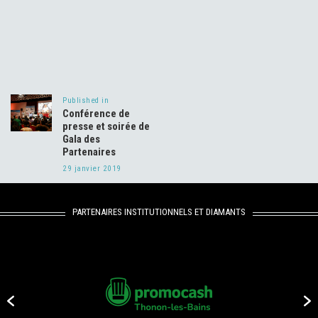
Navigation
de
Published in
Previous
l’article
Conférence de
post:
presse et soirée de
Gala des
Partenaires
29 janvier 2019
PARTENAIRES INSTITUTIONNELS ET DIAMANTS