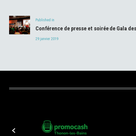
de
Previous
Published in
l’article
Conférence de presse et soirée de Gala de
post:
29 janvier 2019