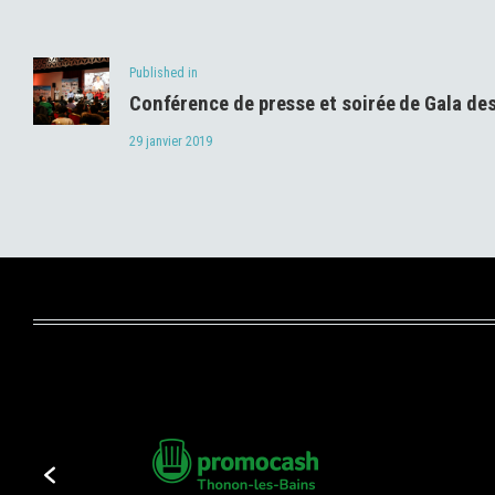
de
Previous
Published in
l’article
Conférence de presse et soirée de Gala de
post:
29 janvier 2019