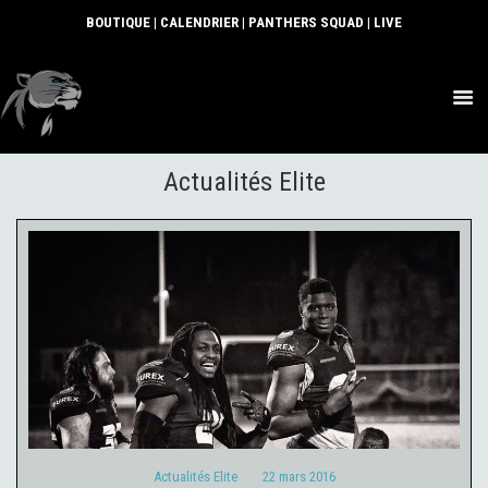
BOUTIQUE
|
CALENDRIER
|
PANTHERS SQUAD
|
LIVE
ACTUS
Actualités Elite
SECTIONS
CLUB
COMMUNAUTÉ
PARTENAIRES
CONTACT
Actualités Elite
22 mars 2016
Actualités Elite
22 mars 2016