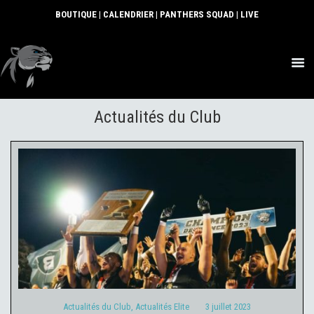
BOUTIQUE
|
CALENDRIER
|
PANTHERS SQUAD
|
LIVE
ACTUS
Actualités du Club
SECTIONS
CLUB
COMMUNAUTÉ
PARTENAIRES
CONTACT
Actualités du Club
Actualités Elite
3 juillet 2023
Actualités du Club
,
Actualités Elite
3 juillet 2023