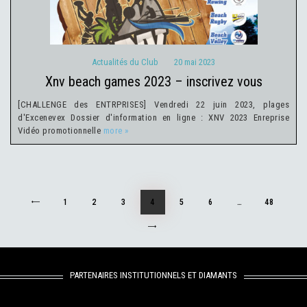
Actualités du Club
20 mai 2023
xnv beach games 2023 – inscrivez vous
[CHALLENGE des ENTRPRISES] Vendredi 22 juin 2023, plages
d'Excenevex Dossier d'information en ligne : XNV 2023 Enreprise
Vidéo promotionnelle
more »
Navigation
PAGE
1
PAGE
2
<
PAGE
3
PAGE
4
PAGE
5
PAGE
6
…
PAGE
48
des
>
articles
PARTENAIRES INSTITUTIONNELS ET DIAMANTS