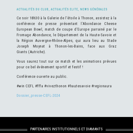
ACTUALITÉS DU CLUB
,
ACTUALITÉS ELITE
,
NEWS GÉNÉRALES
Ce soir 18h30 à la Galerie de l’étoile à Thonon, assistez à la
conférence de presse présentant l’Abondance Cheese
European Bowl, match de coupe d’Europe parrainé par le
Fromage Abondance, le Département de la Haute-Savoie et
la Région Auvergne-Rhône-Alpes, qui aura lieu au Stade
Joseph Moynat à Thonon-les-Bains, face aux Graz
Giants (Autriche).
Vous saurez tout sur ce match et les animations prévues
pour ce bel événement sportif et festif !
Conférence ouverte au public.
#win CEFL #fffa #vivezthonon #hautesavoie #regionaura
Dossier_presse-CEFL-2024
PARTENAIRES INSTITUTIONNELS ET DIAMANTS