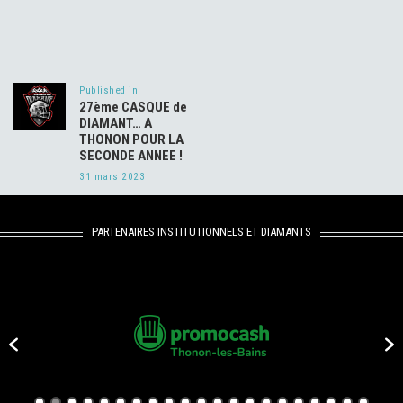
Navigation
de
Published in
Previous
l’article
27ème CASQUE de
post:
DIAMANT… A
THONON POUR LA
SECONDE ANNEE !
31 mars 2023
PARTENAIRES INSTITUTIONNELS ET DIAMANTS