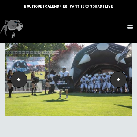
BOUTIQUE
|
CALENDRIER
|
PANTHERS SQUAD
|
LIVE
ACTUS
SECTIONS
CLUB
COMMUNAUTÉ
PARTENAIRES
COUV-WEB
IMG-202
CONTACT