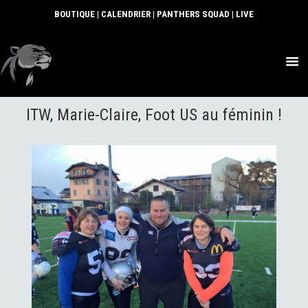
BOUTIQUE
|
CALENDRIER
|
PANTHERS SQUAD
|
LIVE
ACTUS
ITW, Marie-Claire, Foot US au féminin !
SECTIONS
CLUB
COMMUNAUTÉ
PARTENAIRES
CONTACT